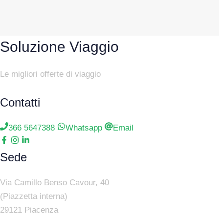
Soluzione Viaggio
Le migliori offerte di viaggio
Contatti
366 5647388
Whatsapp
Email
Sede
Via Camillo Benso Cavour, 40
(Piazzetta interna)
29121 Piacenza