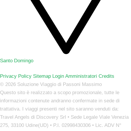
Santo Domingo
Privacy Policy
Sitemap
Login Amministratori
Credits
©️ 2026 Soluzione Viaggio di Passoni Massimo
Questo sito è realizzato a scopo promozionale, tutte le
informazioni contenute andranno confermate in sede di
trattativa. I viaggi presenti nel sito saranno venduti da:
Travel Angels di Discovery Srl • Sede Legale Viale Venezia
275, 33100 Udine(UD) • P.I. 02998430306 • Lic. ADV N°