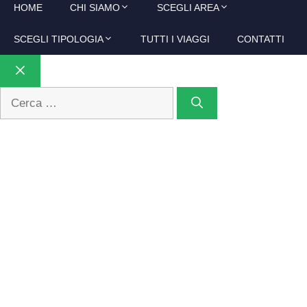
HOME
CHI SIAMO
SCEGLI AREA
SCEGLI TIPOLOGIA
TUTTI I VIAGGI
CONTATTI
Chiudi
Ricerca
per: