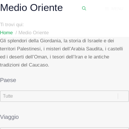
Vai
Medio Oriente
MENU
al
contenuto
Ti trovi qui:
Home
Medio Oriente
Gli splendori della Giordania, la storia di Israele e dei
territori Palestinesi, i misteri dell’Arabia Saudita, i castelli
ed i deserti dell’Oman, i tesori dell’Iran e le antiche
tradizioni del Caucaso.
Paese
Paese
Paese
Viaggio