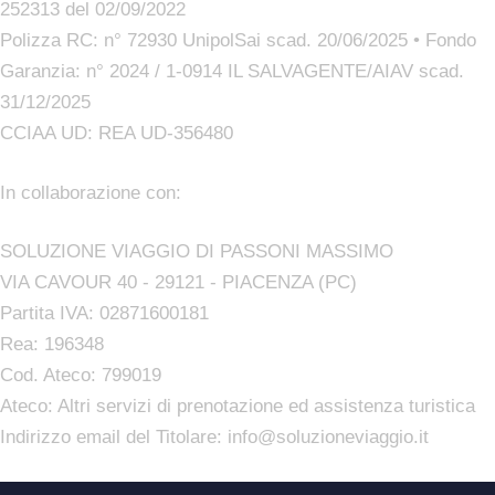
252313 del 02/09/2022
Polizza RC: n° 72930 UnipolSai scad. 20/06/2025 • Fondo
Garanzia: n° 2024 / 1-0914 IL SALVAGENTE/AIAV scad.
31/12/2025
CCIAA UD: REA UD-356480
In collaborazione con:
SOLUZIONE VIAGGIO DI PASSONI MASSIMO
VIA CAVOUR 40 - 29121 - PIACENZA (PC)
Partita IVA: 02871600181
Rea: 196348
Cod. Ateco: 799019
Ateco: Altri servizi di prenotazione ed assistenza turistica
Indirizzo email del Titolare: info@soluzioneviaggio.it