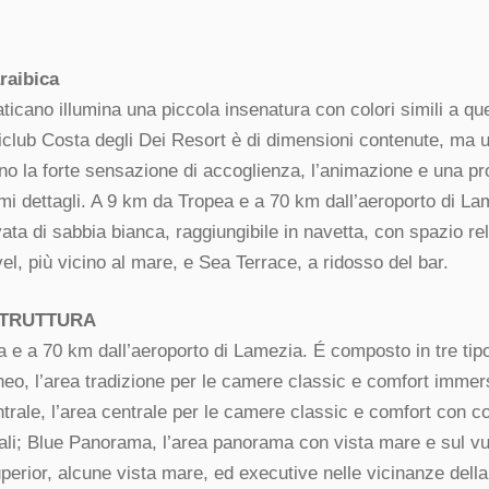
raibica
aticano illumina una piccola insenatura con colori simili a quel
iclub Costa degli Dei Resort è di dimensioni contenute, ma un
no la forte sensazione di accoglienza, l’animazione e una pr
imi dettagli. A 9 km da Tropea e a 70 km dall’aeroporto di La
ata di sabbia bianca, raggiungibile in navetta, con spazio re
el, più vicino al mare, e Sea Terrace, a ridosso del bar.
STRUTTURA
 e a 70 km dall’aeroporto di Lamezia. É composto in tre tipo
eo, l’area tradizione per le camere classic e comfort immer
ntrale, l’area centrale per le camere classic e comfort con
ipali; Blue Panorama, l’area panorama con vista mare e sul v
perior, alcune vista mare, ed executive nelle vicinanze dell