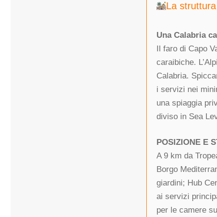
La struttura
Una Calabria ca
Il faro di Capo V
caraibiche. L’Alp
Calabria. Spicca
i servizi nei min
una spiaggia priv
diviso in Sea Lev
POSIZIONE E 
A 9 km da Tropea
Borgo Mediterran
giardini; Hub Ce
ai servizi princ
per le camere su