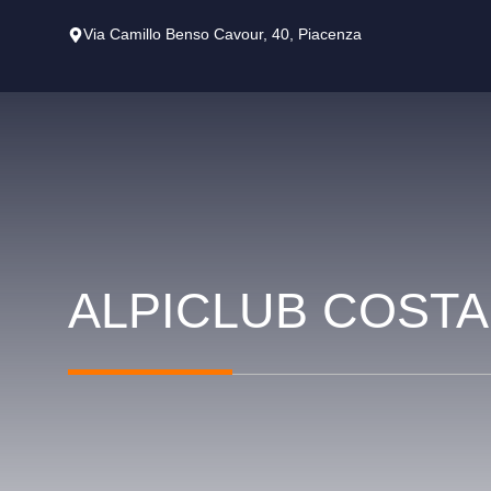
Vai
Via Camillo Benso Cavour, 40, Piacenza
al
contenuto
ALPICLUB COSTA