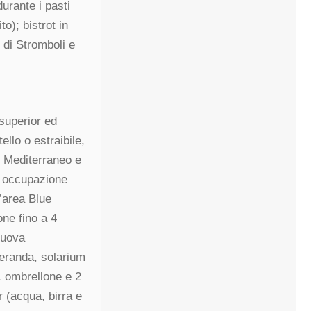
durante i pasti
to); bistrot in
 di Stromboli e
 superior ed
ello o estraibile,
o Mediterraneo e
n occupazione
’area Blue
ne fino a 4
nuova
veranda, solarium
1 ombrellone e 2
r (acqua, birra e