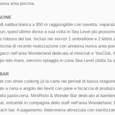
uova area piscina.
SCINE
 di sabbia bianca a 950 m raggiungibile con navetta, separat
n, quest’ultimo diviso a sua volta in Sea Level più prossimo 
 ridosso del bar. Inclusi nei servizi 1 ombrellone e 2 lettini
iscina di recente realizzazione con annessa nuova area pool
gazzi nell’area Wonderland dedicata al miniclub e YouClub.
gio telo mare, servizio spiaggia in zona Sea Level (dalla 1a al
 BAR
et con show cooking (à la carte nei periodi di bassa stagione
le a cena e angolo dei lieviti con pane e focaccia di produzi
alla pasticceria. MiniRisto & Wonder Bar dedicato ai bambini
ub, entrambi in compagnia dello staff nell’area Wonderland. 
ch bar. A pagamento: biberoneria attrezzata con sterilizzato