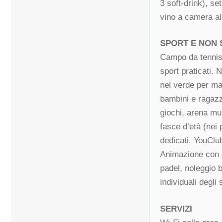
3 soft-drink), se
vino a camera al
SPORT E NON
Campo da tennis e
sport praticati.
nel verde per ma
bambini e ragazzi
giochi, arena mul
fasce d’età (nei 
dedicati. YouClub
Animazione con g
padel, noleggio b
individuali degli
SERVIZI