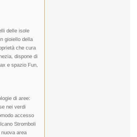
li delle isole
 gioiello della
oprietà che cura
mezia, dispone di
lax e spazio Fun,
logie di aree:
se nei verdi
 comodo accesso
ulcano Stromboli
a nuova area