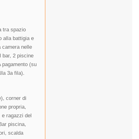
a tra spazio
alla battigia e
 a camera nelle
 bar, 2 piscine
 A pagamento (su
la 3a fila).
), corner di
one propria,
 e ragazzi del
Bar piscina,
ri, scalda