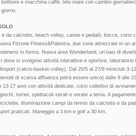
t bollitore e macchina caffè, telo mare con cambio giornaliero,
 giorno.
 SOLO
 da calciotto, beach volley, canoe e pedalò, bocce, corsi col
 Nuova Fitzone Fitness&Palestra, due zone attrezzate in un
ntenersi in forma. Nuova area Wonderland, un’oasi di divert
 dove si svolgono attività interattive e sportive, laboratorio 
tisport (calcio-basket-volley). Dal 25/5 al 27/9 miniclub 3-12
periodi di scarsa affluenza potrà essere unico) dalle 9 alle 2
 13-17 anni con attività dedicate, corsi collettivi di avviamen
iochi, tornei, spettacoli serali e serate a tema. A pagamen
iciclette, illuminazione campi da tennis da calciotto e da pad
 sport praticati. Maneggio a 3 km e golf a 30 km.