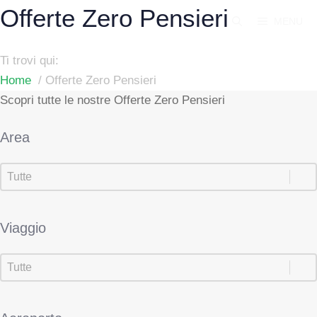
Vai
Offerte Zero Pensieri
MENU
al
contenuto
Ti trovi qui:
Home
Offerte Zero Pensieri
Scopri tutte le nostre Offerte Zero Pensieri
Area
Area
Area
Viaggio
Viaggio
Viaggio