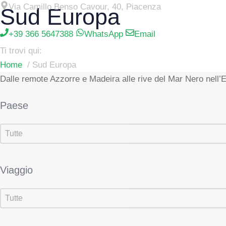
Vai
Via Camillo Benso Cavour, 40, Piacenza
Sud Europa
al
+39 366 5647388
WhatsApp
Email
contenuto
Ti trovi qui:
Home
Sud Europa
Dalle remote Azzorre e Madeira alle rive del Mar Nero nell’Eur
Paese
Paese
Paese
Viaggio
Viaggio
Viaggio