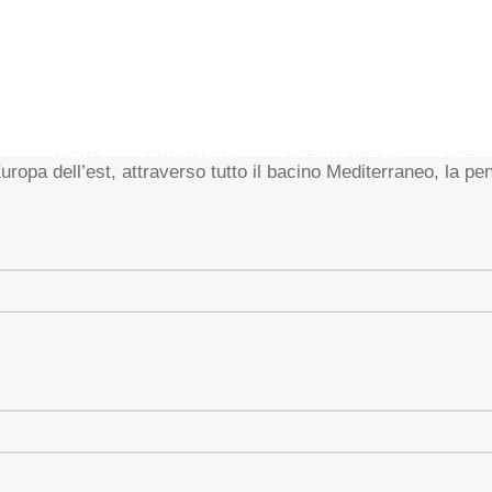
HOME
CHI SIAMO
SCEGLI AREA
SCEGL
opa dell’est, attraverso tutto il bacino Mediterraneo, la peni