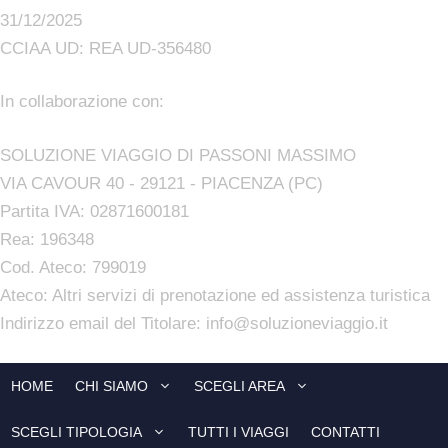
31/12/2025
CCIAA UD: REA UD-356480
In collaborazione con:
SOLUZIONE VIAGGIO DI PASSONI MASSIMO
VIA CAVOUR 40 - 29121 - PIACENZA (PC)
Partita IVA: 02871600181
Rea: 196348
Cod. Ateco: 799019
Ateco: Altri servizi di prenotazione ed assistenza turistica
Indirizzo email del Titolare: info@soluzioneviaggio.it
HOME
CHI SIAMO
SCEGLI AREA
SCEGLI TIPOLOGIA
TUTTI I VIAGGI
CONTATTI