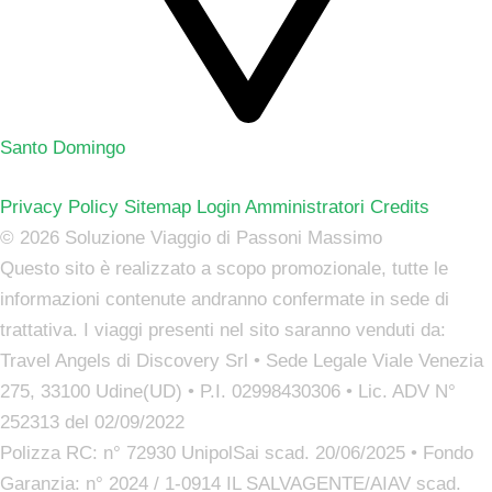
Santo Domingo
Privacy Policy
Sitemap
Login Amministratori
Credits
©️ 2026 Soluzione Viaggio di Passoni Massimo
Questo sito è realizzato a scopo promozionale, tutte le
informazioni contenute andranno confermate in sede di
trattativa. I viaggi presenti nel sito saranno venduti da:
Travel Angels di Discovery Srl • Sede Legale Viale Venezia
275, 33100 Udine(UD) • P.I. 02998430306 • Lic. ADV N°
252313 del 02/09/2022
Polizza RC: n° 72930 UnipolSai scad. 20/06/2025 • Fondo
Garanzia: n° 2024 / 1-0914 IL SALVAGENTE/AIAV scad.