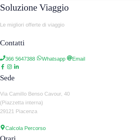
Soluzione Viaggio
Le migliori offerte di viaggio
Contatti
366 5647388
Whatsapp
Email
Sede
Via Camillo Benso Cavour, 40
(Piazzetta interna)
29121 Piacenza
Calcola Percorso
Orari