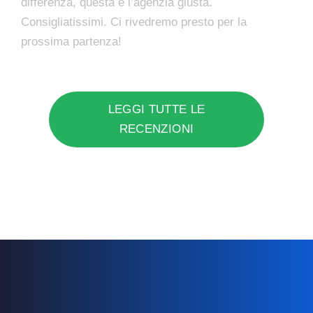
differenza, questa è l’agenzia giusta.
Consigliatissimi. Ci rivedremo presto per la
prossima partenza!
LEGGI TUTTE LE
RECENZIONI