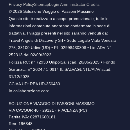
Privacy Policy
Sitemap
Login Amministratori
Credits
©️ 2026 Soluzione Viaggio di Passoni Massimo
Questo sito è realizzato a scopo promozionale, tutte le
informazioni contenute andranno confermate in sede di
trattativa. I viaggi presenti nel sito saranno venduti da:
Travel Angels di Discovery Srl • Sede Legale Viale Venezia
275, 33100 Udine(UD) • P.I. 02998430306 • Lic. ADV N°
252313 del 02/09/2022
Polizza RC: n° 72930 UnipolSai scad. 20/06/2025 • Fondo
Garanzia: n° 2024 / 1-0914 IL SALVAGENTE/AIAV scad.
31/12/2025
CCIAA UD: REA UD-356480
In collaborazione con:
SOLUZIONE VIAGGIO DI PASSONI MASSIMO
VIA CAVOUR 40 - 29121 - PIACENZA (PC)
Partita IVA: 02871600181
Rea: 196348