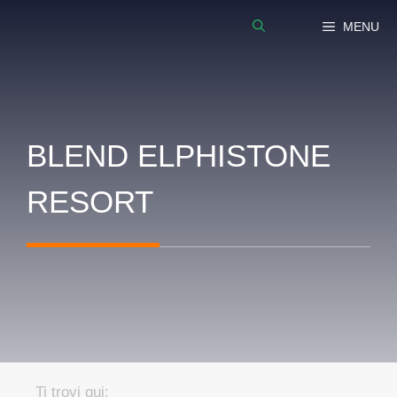
Vai
MENU
al
contenuto
BLEND ELPHISTONE
RESORT
Ti trovi qui: