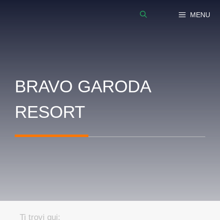
Vai
MENU
al
contenuto
BRAVO GARODA
RESORT
Ti trovi qui: