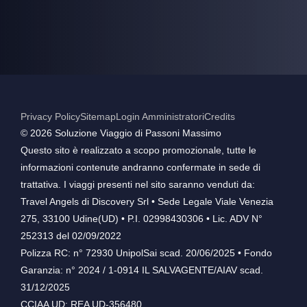
Privacy Policy
Sitemap
Login Amministratori
Credits
©️ 2026 Soluzione Viaggio di Passoni Massimo
Questo sito è realizzato a scopo promozionale, tutte le
informazioni contenute andranno confermate in sede di
trattativa. I viaggi presenti nel sito saranno venduti da:
Travel Angels di Discovery Srl • Sede Legale Viale Venezia
275, 33100 Udine(UD) • P.I. 02998430306 • Lic. ADV N°
252313 del 02/09/2022
Polizza RC: n° 72930 UnipolSai scad. 20/06/2025 • Fondo
Garanzia: n° 2024 / 1-0914 IL SALVAGENTE/AIAV scad.
31/12/2025
CCIAA UD: REA UD-356480