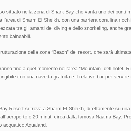
 situato nella zona di Shark Bay che vanta uno dei punti m
ta l’area di Sharm El Sheikh, con una barriera corallina ricc
ezzata tra gli amanti del diving e dello snorkeling, anche gr
ente balneabili.
strutturazione della zona “Beach” del resort, che sarà ultimata
geranno fino a quel momento nell’area “Mountain” dell’hotel. 
ungibile con una navetta gratuita e il relativo bar per servire
 Bay Resort si trova a Sharm El Sheikh, direttamente su una 
dall’aeroporto e 20 minuti circa dalla famosa Naama Bay. Pre
co acquatico Aqualand.