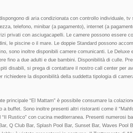
ispongono di aria condizionata con controllo individuale, tv s
rezza, telefono, minibar (a pagamento), internet (a pagamento
rvizi privati con asciugacapelli. Le camere possono essere co
dini, le piscine o il mare. Le doppie Standard possono acco
ino, sono inoltre disponibili camere comunicanti. Le Deluxe 
e fino a due adulti e due bambini. Disponibilità di culle. P
piti disabili, si prega di contattare il nostro call center per 
r richiedere la disponibilità della suddetta tipologia di camer
nte principale “El Mattam” è possibile consumare la colazione
 a buffet. Sono inoltre presenti altri ristoranti come il “Mah
d “Il Rustico” con cucina mediterranea. Presenti numerosi bar
ar, Q Club Bar, Splash Pool Bar, Sunset Bar, Waves Pool B