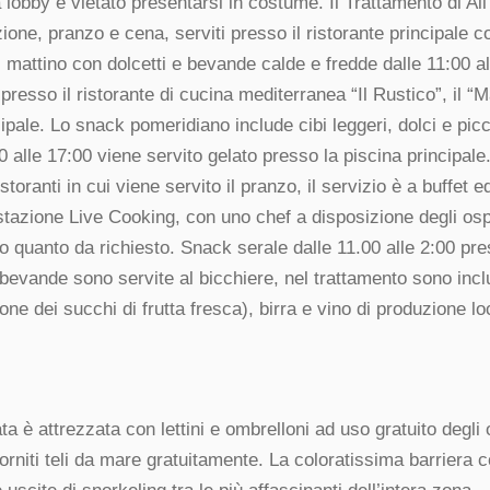
ea lobby è vietato presentarsi in costume. Il Trattamento di All
one, pranzo e cena, serviti presso il ristorante principale c
 mattino con dolcetti e bevande calde e fredde dalle 11:00 all
presso il ristorante di cucina mediterranea “Il Rustico”, il “
ncipale. Lo snack pomeridiano include cibi leggeri, dolci e pic
00 alle 17:00 viene servito gelato presso la piscina principale
storanti in cui viene servito il pranzo, il servizio è a buffet ed
tazione Live Cooking, con uno chef a disposizione degli osp
 quanto da richiesto. Snack serale dalle 11.00 alle 2:00 pres
 bevande sono servite al bicchiere, nel trattamento sono incl
one dei succhi di frutta fresca), birra e vino di produzione lo
ta è attrezzata con lettini e ombrelloni ad uso gratuito degli o
orniti teli da mare gratuitamente. La coloratissima barriera co