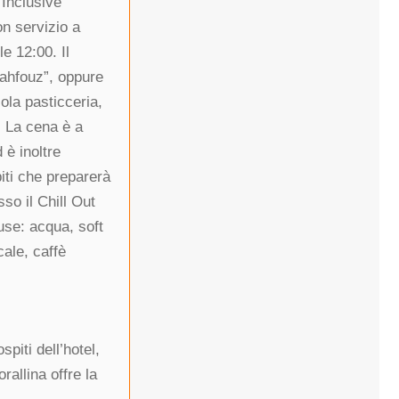
 Inclusive
on servizio a
e 12:00. Il
Mahfouz”, oppure
cola pasticceria,
. La cena è a
 è inoltre
iti che preparerà
so il Chill Out
use: acqua, soft
cale, caffè
spiti dell’hotel,
rallina offre la