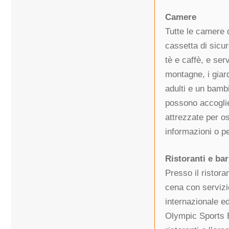
Camere
Tutte le camere d
cassetta di sicu
tè e caffè, e se
montagne, i giar
adulti e un bamb
possono accoglier
attrezzate per os
informazioni o pe
Ristoranti e bar
Presso il ristora
cena con servizio
internazionale e
Olympic Sports B