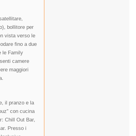
atellitare,
), bollitore per
n vista verso le
modare fino a due
e le Family
resenti camere
avere maggiori
a.
, il pranzo e la
fouz” con cucina
: Chill Out Bar,
ar. Presso i