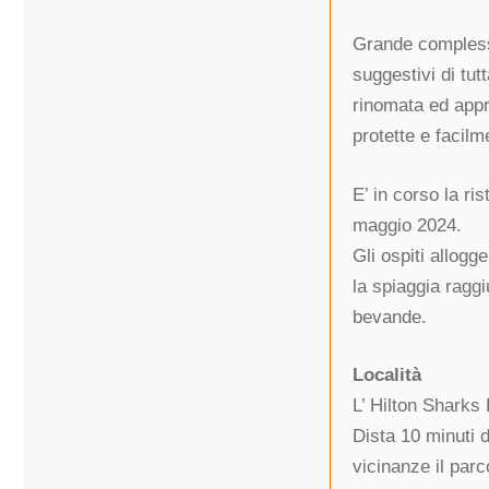
Grande complesso
suggestivi di tut
rinomata ed appr
protette e facilm
E’ in corso la ri
maggio 2024.
Gli ospiti allog
la spiaggia raggi
bevande.
Località
L’ Hilton Sharks
Dista 10 minuti 
vicinanze il par