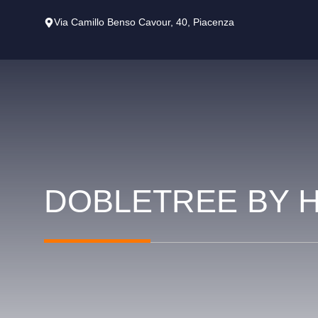
Vai
Via Camillo Benso Cavour, 40, Piacenza
al
contenuto
DOBLETREE BY H