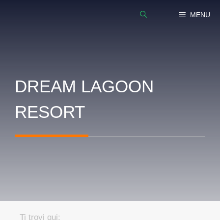
Vai
MENU
al
contenuto
DREAM LAGOON
RESORT
Ti trovi qui: