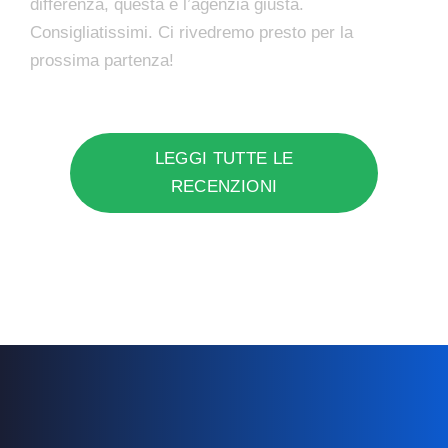
differenza, questa è l’agenzia giusta.
Consigliatissimi. Ci rivedremo presto per la
prossima partenza!
LEGGI TUTTE LE
RECENZIONI