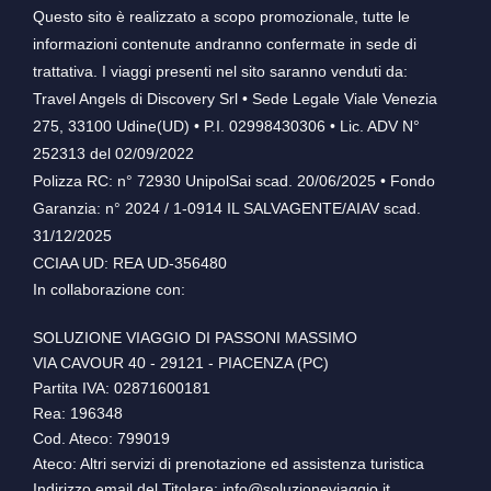
Questo sito è realizzato a scopo promozionale, tutte le
informazioni contenute andranno confermate in sede di
trattativa. I viaggi presenti nel sito saranno venduti da:
Travel Angels di Discovery Srl • Sede Legale Viale Venezia
275, 33100 Udine(UD) • P.I. 02998430306 • Lic. ADV N°
252313 del 02/09/2022
Polizza RC: n° 72930 UnipolSai scad. 20/06/2025 • Fondo
Garanzia: n° 2024 / 1-0914 IL SALVAGENTE/AIAV scad.
31/12/2025
CCIAA UD: REA UD-356480
In collaborazione con:
SOLUZIONE VIAGGIO DI PASSONI MASSIMO
VIA CAVOUR 40 - 29121 - PIACENZA (PC)
Partita IVA: 02871600181
Rea: 196348
Cod. Ateco: 799019
Ateco: Altri servizi di prenotazione ed assistenza turistica
Indirizzo email del Titolare: info@soluzioneviaggio.it