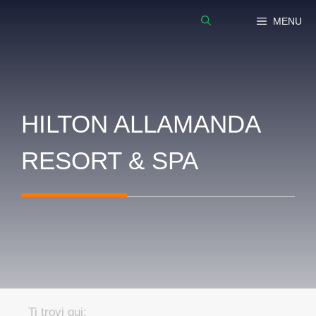
Vai
MENU
al
contenuto
HILTON ALLAMANDA
RESORT & SPA
Ti trovi qui: