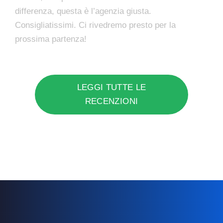
differenza, questa è l’agenzia giusta.
Consigliatissimi. Ci rivedremo presto per la
prossima partenza!
LEGGI TUTTE LE
RECENZIONI