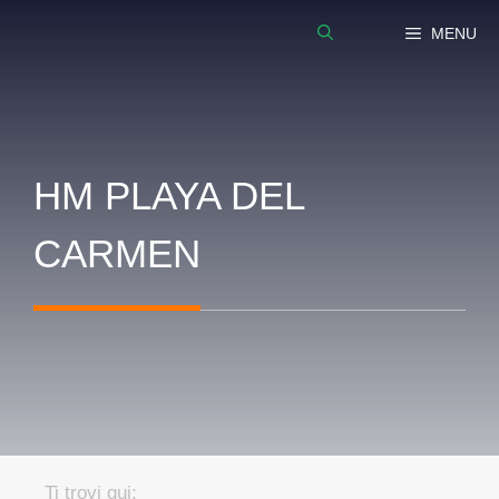
Vai
MENU
al
contenuto
HM PLAYA DEL
CARMEN
Ti trovi qui: