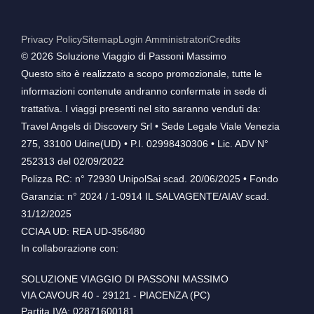
Privacy Policy
Sitemap
Login Amministratori
Credits
©️ 2026 Soluzione Viaggio di Passoni Massimo
Questo sito è realizzato a scopo promozionale, tutte le
informazioni contenute andranno confermate in sede di
trattativa. I viaggi presenti nel sito saranno venduti da:
Travel Angels di Discovery Srl • Sede Legale Viale Venezia
275, 33100 Udine(UD) • P.I. 02998430306 • Lic. ADV N°
252313 del 02/09/2022
Polizza RC: n° 72930 UnipolSai scad. 20/06/2025 • Fondo
Garanzia: n° 2024 / 1-0914 IL SALVAGENTE/AIAV scad.
31/12/2025
CCIAA UD: REA UD-356480
In collaborazione con:
SOLUZIONE VIAGGIO DI PASSONI MASSIMO
VIA CAVOUR 40 - 29121 - PIACENZA (PC)
Partita IVA: 02871600181