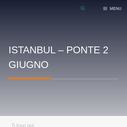
Vai
MENU
al
contenuto
ISTANBUL – PONTE 2
GIUGNO
Ti trovi qui: