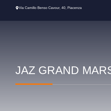
Vai
Via Camillo Benso Cavour, 40, Piacenza
al
contenuto
JAZ GRAND MAR