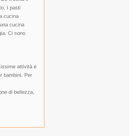
o. I pasti
na cucina
 una cucina
gia. Ci sono
issime attività e
er bambini. Per
one di bellezza,