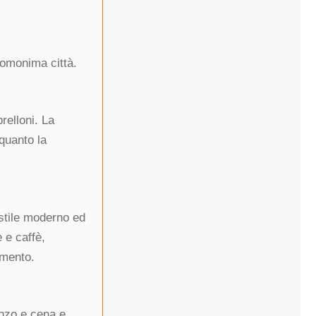
l’omonima città.
relloni. La
 quanto la
stile moderno ed
è e caffè,
amento.
anzo e cena e