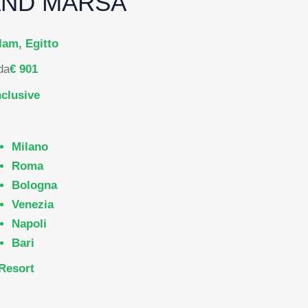
AND MARSA
lam, Egitto
da
€ 901
nclusive
Milano
Roma
Bologna
Venezia
Napoli
Bari
Resort