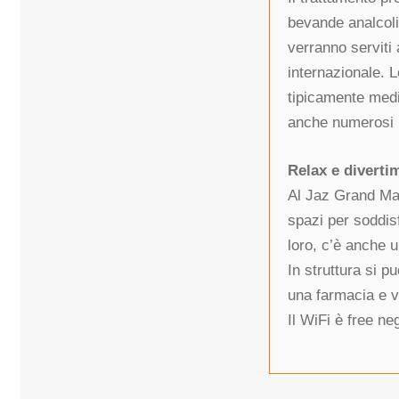
bevande analcolic
verranno serviti
internazionale. 
tipicamente medi
anche numerosi ba
Relax e diverti
Al Jaz Grand Mar
spazi per soddisf
loro, c’è anche 
In struttura si 
una farmacia e va
Il WiFi è free ne