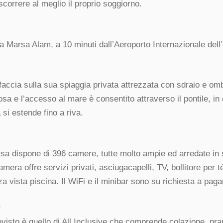
scorrere al meglio il proprio soggiorno.
a a Marsa Alam, a 10 minuti dall’Aeroporto Internazionale del
ffaccia sulla sua spiaggia privata attrezzata con sdraio e omb
sa e l’accesso al mare è consentito attraverso il pontile, in
a si estende fino a riva.
sa dispone di 396 camere, tutte molto ampie ed arredate in 
mera offre servizi privati, asciugacapelli, TV, bollitore per t
a vista piscina. Il WiFi e il minibar sono su richiesta a pag
r
revisto è quello di All Inclusive che comprende colazione, pr