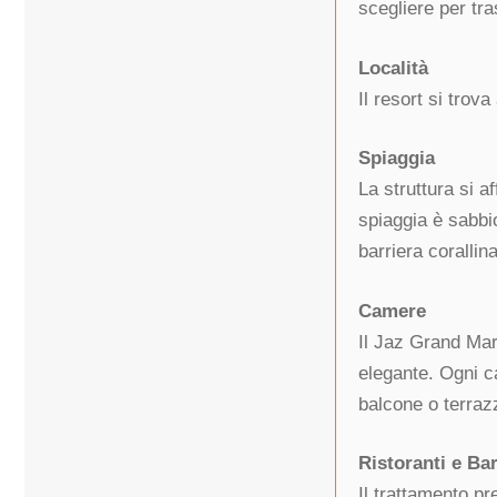
scegliere per tra
Località
Il resort si trov
Spiaggia
La struttura si a
spiaggia è sabbio
barriera corallin
Camere
Il Jaz Grand Mar
elegante. Ogni ca
balcone o terrazz
Ristoranti e Ba
Il trattamento p