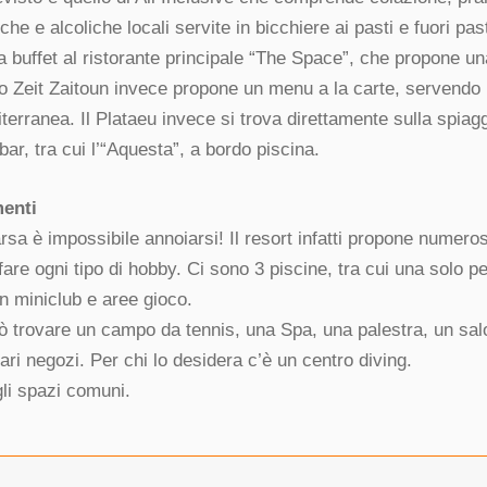
he e alcoliche locali servite in bicchiere ai pasti e fuori past
 a buffet al ristorante principale “The Space”, che propone u
Lo Zeit Zaitoun invece propone un menu a la carte, servendo
terranea. Il Plataeu invece si trova direttamente sulla spiag
r, tra cui l’“Aquesta”, a bordo piscina.
menti
sa è impossibile annoiarsi! Il resort infatti propone numeros
are ogni tipo di hobby. Ci sono 3 piscine, tra cui una solo p
un miniclub e aree gioco.
può trovare un campo da tennis, una Spa, una palestra, un sal
ri negozi. Per chi lo desidera c’è un centro diving.
gli spazi comuni.