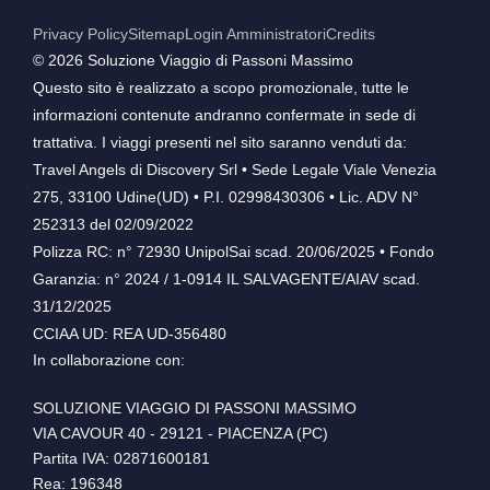
Privacy Policy
Sitemap
Login Amministratori
Credits
©️ 2026 Soluzione Viaggio di Passoni Massimo
Questo sito è realizzato a scopo promozionale, tutte le
informazioni contenute andranno confermate in sede di
trattativa. I viaggi presenti nel sito saranno venduti da:
Travel Angels di Discovery Srl • Sede Legale Viale Venezia
275, 33100 Udine(UD) • P.I. 02998430306 • Lic. ADV N°
252313 del 02/09/2022
Polizza RC: n° 72930 UnipolSai scad. 20/06/2025 • Fondo
Garanzia: n° 2024 / 1-0914 IL SALVAGENTE/AIAV scad.
31/12/2025
CCIAA UD: REA UD-356480
In collaborazione con:
SOLUZIONE VIAGGIO DI PASSONI MASSIMO
VIA CAVOUR 40 - 29121 - PIACENZA (PC)
Partita IVA: 02871600181
Rea: 196348