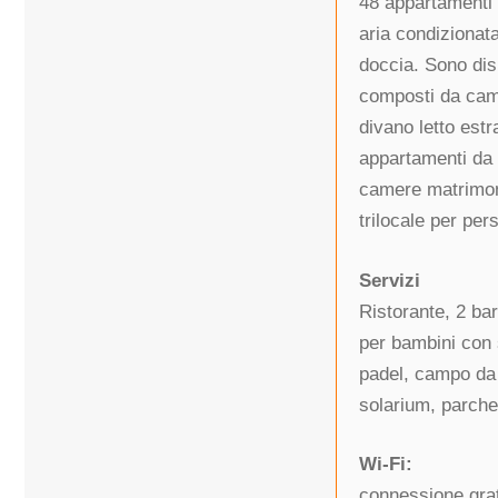
48 appartamenti i
aria condizionat
doccia. Sono disp
composti da came
divano letto estr
appartamenti da 5
camere matrimoni
trilocale per per
Servizi
Ristorante, 2 bar
per bambini con 
padel, campo da b
solarium, parche
Wi-Fi:
connessione grat