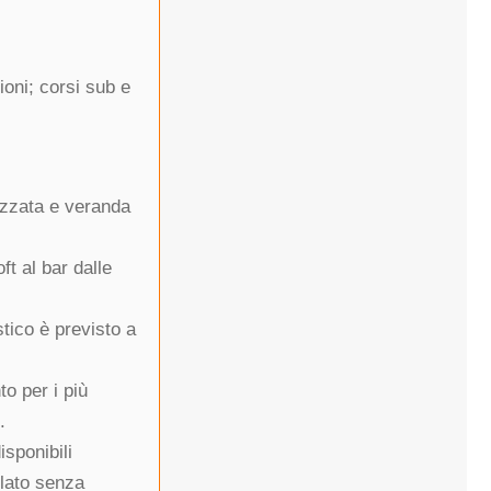
oni; corsi sub e
tizzata e veranda
t al bar dalle
stico è previsto a
o per i più
.
isponibili
elato senza