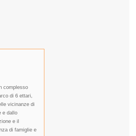
 un complesso
co di 6 ettari,
lle vicinanze di
 e dallo
ione e il
za di famiglie e