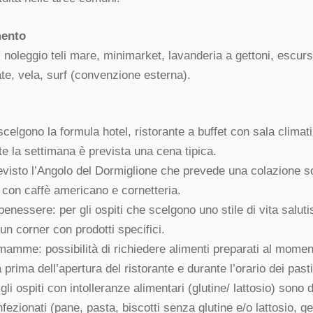
mento
noleggio teli mare, minimarket, lavanderia a gettoni, escursi
te, vela, surf (convenzione esterna).
 scelgono la formula hotel, ristorante a buffet con sala clima
te la settimana è prevista una cena tipica.
evisto l’Angolo del Dormiglione che prevede una colazione sof
, con caffè americano e cornetteria.
enessere: per gli ospiti che scelgono uno stile di vita saluti
un corner con prodotti specifici.
amme: possibilità di richiedere alimenti preparati al moment
 prima dell’apertura del ristorante e durante l’orario dei pasti
gli ospiti con intolleranze alimentari (glutine/ lattosio) sono d
fezionati (pane, pasta, biscotti senza glutine e/o lattosio, g