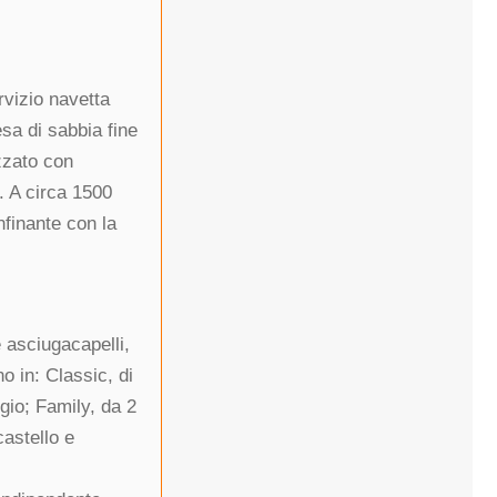
vizio navetta
esa di sabbia fine
zzato con
. A circa 1500
nfinante con la
e asciugacapelli,
o in: Classic, di
ggio; Family, da 2
castello e