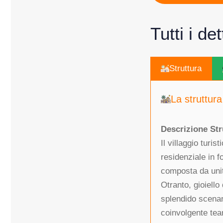
Tutti i de
Struttura
La struttura
Descrizione Str
Il villaggio turi
residenziale in f
composta da unità
Otranto, gioiello
splendido scenari
coinvolgente tea