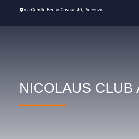
Vai
Via Camillo Benso Cavour, 40, Piacenza
al
contenuto
NICOLAUS CLUB A