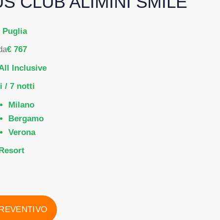
S CLUB ALIMINI SMILE
 Puglia
da
€ 767
All Inclusive
i / 7 notti
Milano
Bergamo
Verona
Resort
PREVENTIVO