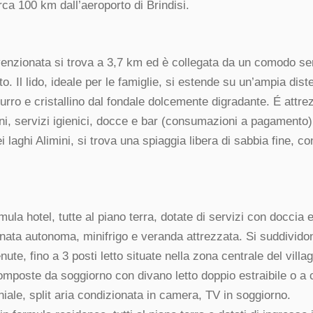
rca 100 km dall’aeroporto di Brindisi.
enzionata si trova a 3,7 km ed è collegata da un comodo ser
to. Il lido, ideale per le famiglie, si estende su un’ampia dist
rro e cristallino dal fondale dolcemente digradante. É attre
ini, servizi igienici, docce e bar (consumazioni a pagamento)
i laghi Alimini, si trova una spiaggia libera di sabbia fine, co
ula hotel, tutte al piano terra, dotate di servizi con doccia 
onata autonoma, minifrigo e veranda attrezzata. Si suddividon
ute, fino a 3 posti letto situate nella zona centrale del villa
composte da soggiorno con divano letto doppio estraibile o a 
ale, split aria condizionata in camera, TV in soggiorno.