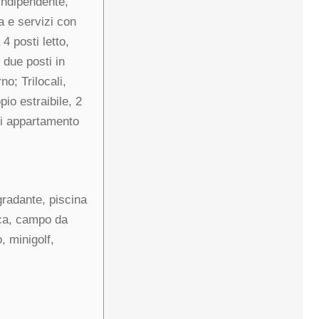
 indipendente,
a e servizi con
4 posti letto,
due posti in
no; Trilocali,
io estraibile, 2
di appartamento
igradante, piscina
ica, campo da
, minigolf,