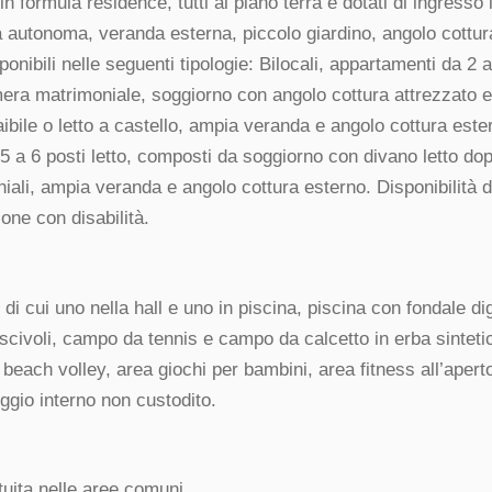
n formula residence, tutti al piano terra e dotati di ingresso
a autonoma, veranda esterna, piccolo giardino, angolo cottur
onibili nelle seguenti tipologie: Bilocali, appartamenti da 2 a 
ra matrimoniale, soggiorno con angolo cottura attrezzato e 
aibile o letto a castello, ampia veranda e angolo cottura ester
 a 6 posti letto, composti da soggiorno con divano letto dopp
ali, ampia veranda e angolo cottura esterno. Disponibilità 
sone con disabilità.
 di cui uno nella hall e uno in piscina, piscina con fondale d
scivoli, campo da tennis e campo da calcetto in erba sintet
each volley, area giochi per bambini, area fitness all’aperto
ggio interno non custodito.
uita nelle aree comuni.