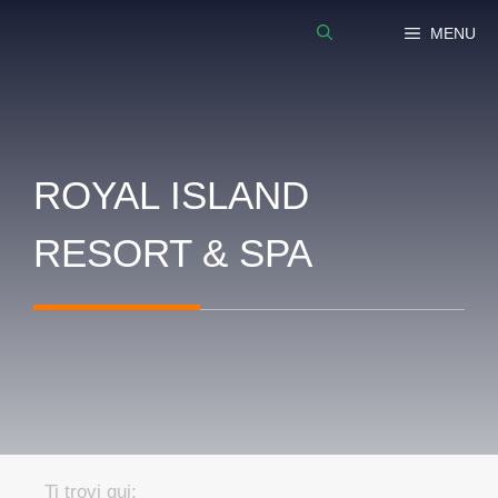
Vai
MENU
al
contenuto
ROYAL ISLAND
RESORT & SPA
Ti trovi qui: