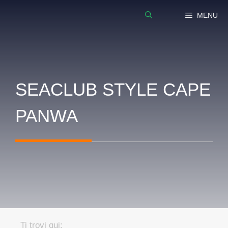
Vai
MENU
al
contenuto
SEACLUB STYLE CAPE
PANWA
Ti trovi qui: