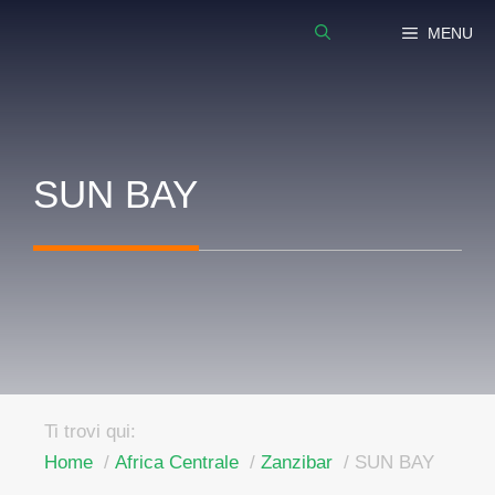
Vai
MENU
al
contenuto
SUN BAY
Ti trovi qui:
Home
Africa Centrale
Zanzibar
SUN BAY