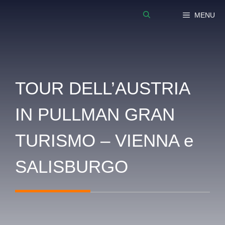
Vai
MENU
al
contenuto
TOUR DELL’AUSTRIA
IN PULLMAN GRAN
TURISMO – VIENNA e
SALISBURGO