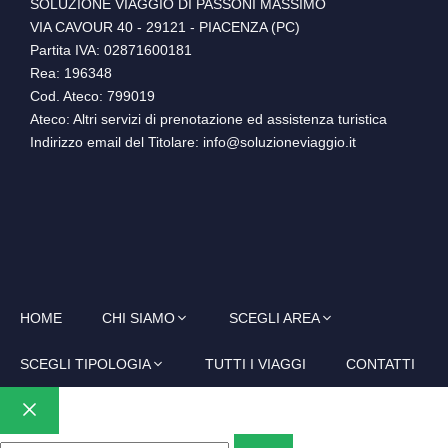
SOLUZIONE VIAGGIO DI PASSONI MASSIMO
VIA CAVOUR 40 - 29121 - PIACENZA (PC)
Partita IVA: 02871600181
Rea: 196348
Cod. Ateco: 799019
Ateco: Altri servizi di prenotazione ed assistenza turistica
Indirizzo email del Titolare: info@soluzioneviaggio.it
HOME
CHI SIAMO
SCEGLI AREA
SCEGLI TIPOLOGIA
TUTTI I VIAGGI
CONTATTI
Chiudi
Ricerca