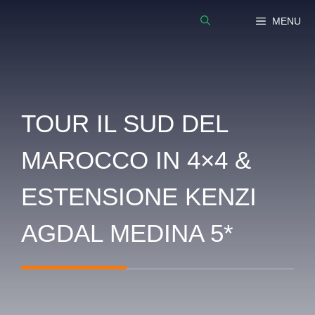
Vai
MENU
al
contenuto
TOUR IL SUD DEL
MAROCCO IN 4×4 &
ESTENSIONE KENZI
AGDAL MEDINA 5*