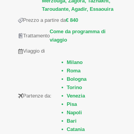
Merzouga, Zagora, Taznakht,
Taroudante, Agadir, Essaouira
Prezzo a partire da
€ 840
Come da programma di
Trattamento
viaggio
Viaggio di
Milano
Roma
Bologna
Torino
Partenze da:
Venezia
Pisa
Napoli
Bari
Catania