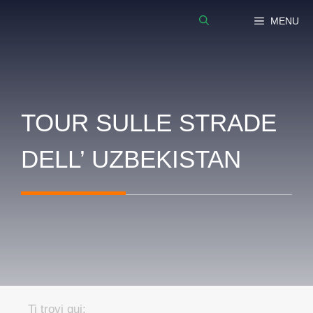
Vai
MENU
al
contenuto
TOUR SULLE STRADE
DELL’ UZBEKISTAN
Ti trovi qui: