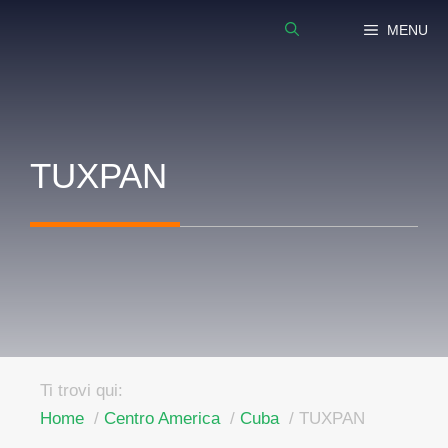
Vai
MENU
al
contenuto
TUXPAN
Ti trovi qui:
Home
Centro America
Cuba
TUXPAN