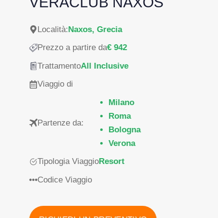
VERACLUB NAXOS
Località:
Naxos, Grecia
Prezzo a partire da
€ 942
Trattamento
All Inclusive
Viaggio di
Milano
Roma
Partenze da:
Bologna
Verona
Tipologia Viaggio
Resort
Codice Viaggio