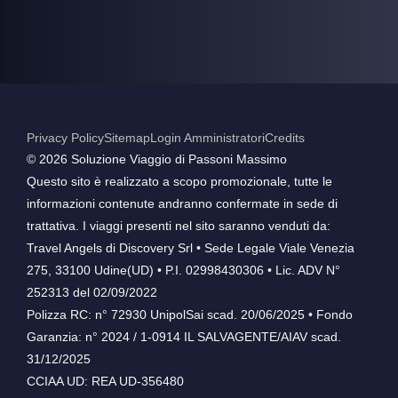
Privacy Policy
Sitemap
Login Amministratori
Credits
©️ 2026 Soluzione Viaggio di Passoni Massimo
Questo sito è realizzato a scopo promozionale, tutte le
informazioni contenute andranno confermate in sede di
trattativa. I viaggi presenti nel sito saranno venduti da:
Travel Angels di Discovery Srl • Sede Legale Viale Venezia
275, 33100 Udine(UD) • P.I. 02998430306 • Lic. ADV N°
252313 del 02/09/2022
Polizza RC: n° 72930 UnipolSai scad. 20/06/2025 • Fondo
Garanzia: n° 2024 / 1-0914 IL SALVAGENTE/AIAV scad.
31/12/2025
CCIAA UD: REA UD-356480