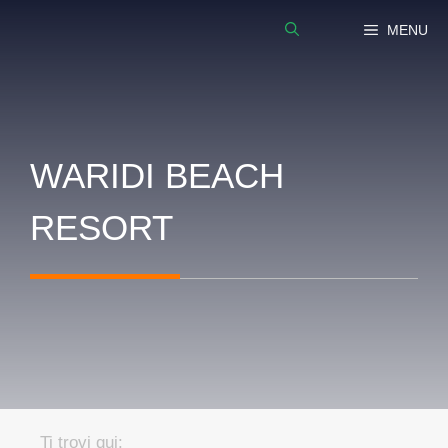
Vai
MENU
al
contenuto
WARIDI BEACH
RESORT
Ti trovi qui: