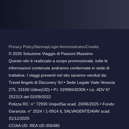
Privacy Policy
Sitemap
Login Amministratori
Credits
©️ 2026 Soluzione Viaggio di Passoni Massimo
Questo sito è realizzato a scopo promozionale, tutte le
informazioni contenute andranno confermate in sede di
trattativa. I viaggi presenti nel sito saranno venduti da:
Travel Angels di Discovery Srl • Sede Legale Viale Venezia
275, 33100 Udine(UD) • P.I. 02998430306 • Lic. ADV N°
252313 del 02/09/2022
Polizza RC: n° 72930 UnipolSai scad. 20/06/2025 • Fondo
Garanzia: n° 2024 / 1-0914 IL SALVAGENTE/AIAV scad.
31/12/2025
CCIAA UD: REA UD-356480